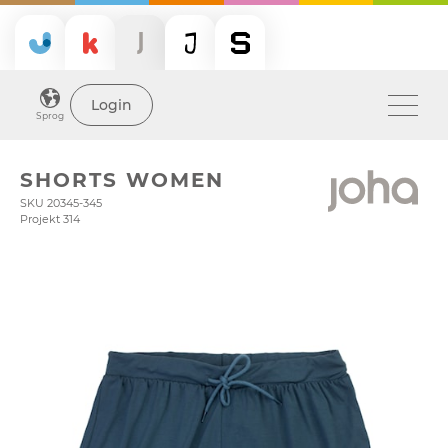
Login
Sprog
SHORTS WOMEN
SKU 20345-345
Projekt 314