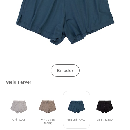
Billeder
Vælg Farver
Grå (15563)
Mrk. Beige
Mrk. Blå (16469)
Black (33300)
(16468)