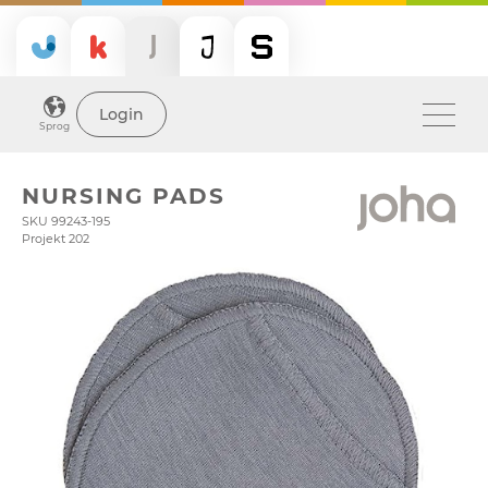
Login
Sprog
NURSING PADS
SKU 99243-195
Projekt 202