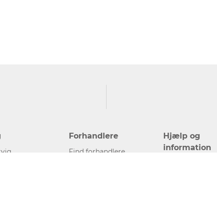
g
Forhandlere
Hjælp og
information
vig
Find forhandlere
Kontakt
Bliv forhandler
Presse