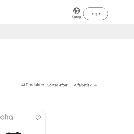
Login
Sprog
41 Produkter
Sortér efter: