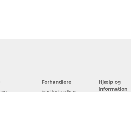
g
Forhandlere
Hjælp og
information
vig
Find forhandlere
Kontakt
Bliv forhandler
Presse