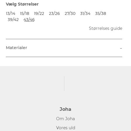
Vælg Størrelser
13/14
15/18
19/22
23/26
27/30
31/34
35/38
39/42
43/46
Størrelses guide
-
Materialer
Joha
Om Joha
Vores uld