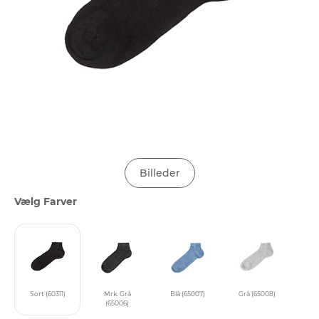
Billeder
Vælg Farver
Sort (60311)
Mrk. Grå
Blå (65007)
Grå (65008)
(65006)