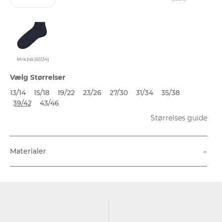
Mrk.blå (65134)
Vælg Størrelser
13/14
15/18
19/22
23/26
27/30
31/34
35/38
39/42
43/46
Størrelses guide
-
Materialer