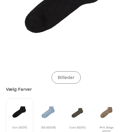
Billeder
Vælg Farver
Sort (60311)
Blå (65009)
Grøn (65010)
Mrk. Beige
(65011)