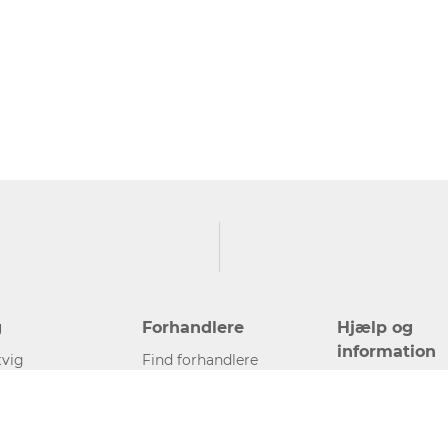
g
Forhandlere
Hjælp og
information
vig
Find forhandlere
Kontakt
Bliv forhandler
Presse