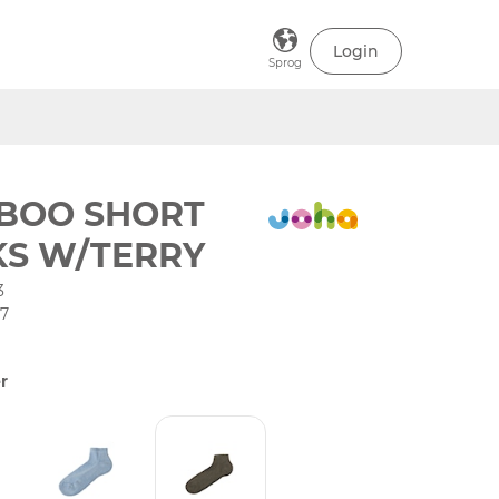
Login
Sprog
BOO SHORT
KS W/TERRY
3
37
r