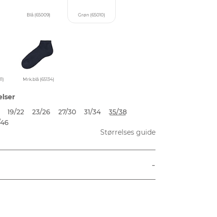
Blå (65009)
Grøn (65010)
1)
Mrk.blå (65134)
elser
19/22
23/26
27/30
31/34
35/38
/46
Størrelses guide
-