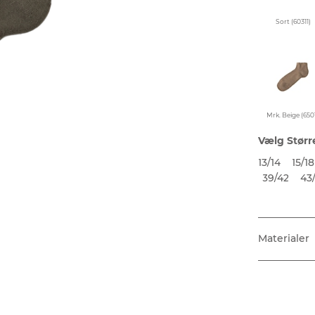
Sort (60311)
Mrk. Beige (6501
Vælg Størr
13/14
15/18
39/42
43
Materialer