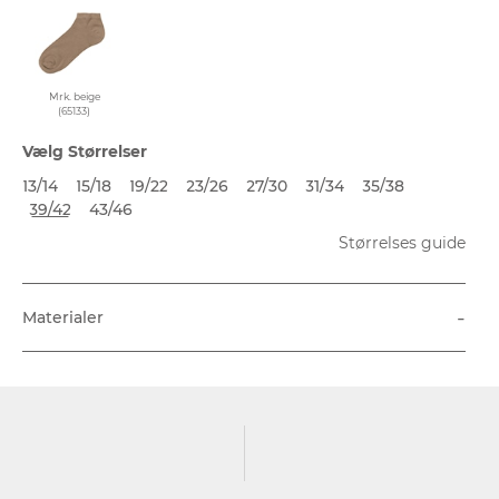
Mrk. beige
(65133)
Vælg Størrelser
13/14
15/18
19/22
23/26
27/30
31/34
35/38
39/42
43/46
Størrelses guide
-
Materialer