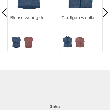
Blouse w/long sleeves - 25%
Cardigan w.collar&zip. - 25%
Joha