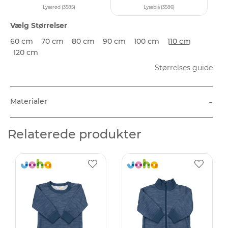
Lyserød (3585)
Lyseblå (3586)
Vælg Størrelser
60 cm
70 cm
80 cm
90 cm
100 cm
110 cm
120 cm
Størrelses guide
-
Materialer
Relaterede produkter