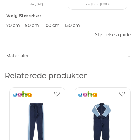
Navy (413)
Rød/brun (16280)
Vælg Størrelser
70 cm
90 cm
100 cm
150 cm
Størrelses guide
-
Materialer
Relaterede produkter