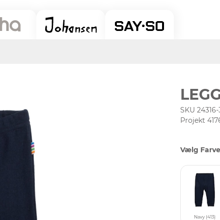
LEGG
SKU 24316-
Projekt 417
Vælg Farve
Navy (413)