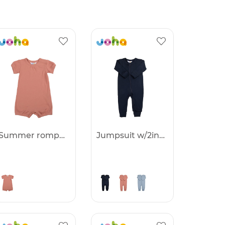
Summer romper -25%
Jumpsuit w/2in1 foot -25%