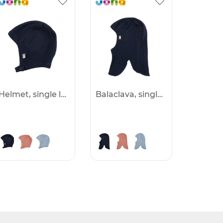
Helmet, single layer -25%
Balaclava, single layer -25%