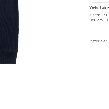
Vælg Størr
40 cm
50
100 cm
1
Materialer