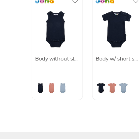
Body without sleeves -25%
Body w/ short sleeves -25%