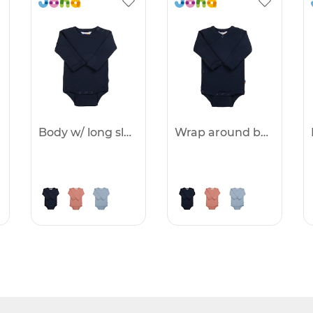
Body w/ long sleeves -25%
Wrap around body -25%