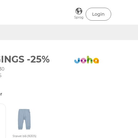
Login
Sprog
INGS -25%
30
6
r
Støvet blå (16305)