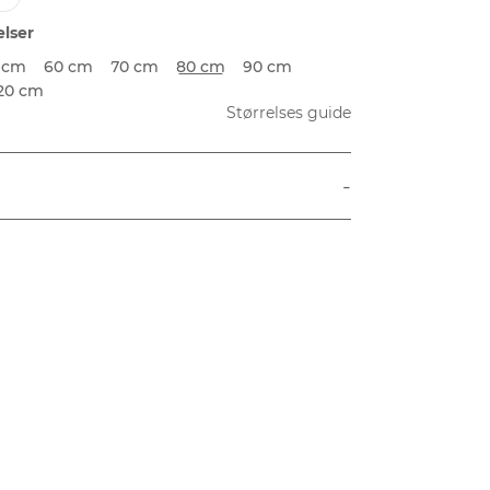
elser
 cm
60 cm
70 cm
80 cm
90 cm
20 cm
Størrelses guide
-