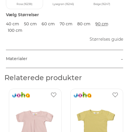
Rosa (16238)
Lysegrøn (16246)
Beige (16247)
Vælg Størrelser
40 cm
50 cm
60 cm
70 cm
80 cm
90 cm
100 cm
Størrelses guide
-
Materialer
Relaterede produkter