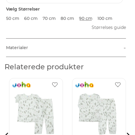
Vælg Størrelser
50 cm
60 cm
70 cm
80 cm
90 cm
100 cm
Størrelses guide
-
Materialer
Relaterede produkter