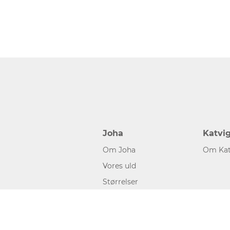
Joha
Katvi
Om Joha
Om Kat
Vores uld
Størrelser
©2026 www.joha.dk, made with
easycms
by
easyday