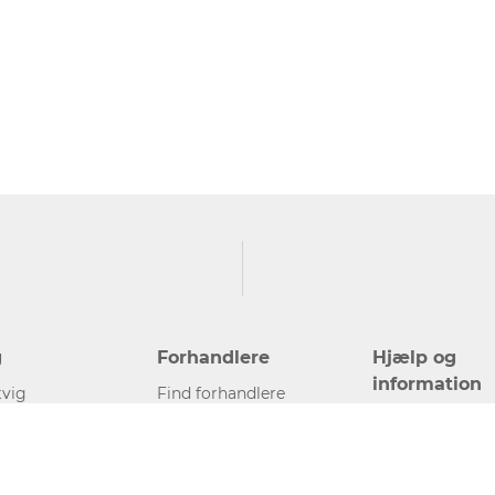
g
Forhandlere
Hjælp og
information
vig
Find forhandlere
Kontakt
Bliv forhandler
Presse