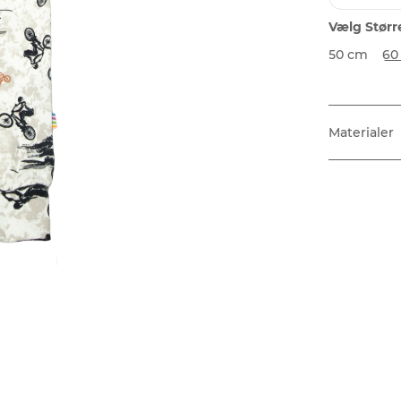
Vælg Størr
50 cm
60
Materialer