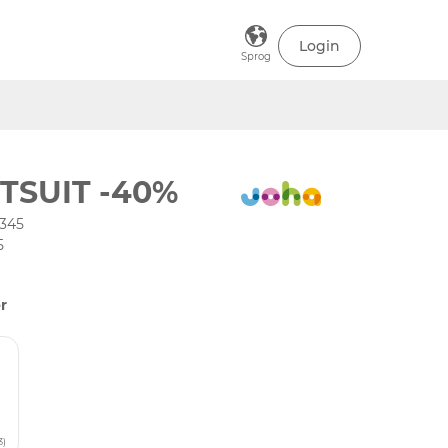
Login
Sprog
TSUIT -40%
-345
5
r
3)