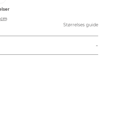
elser
 cm
Størrelses guide
-