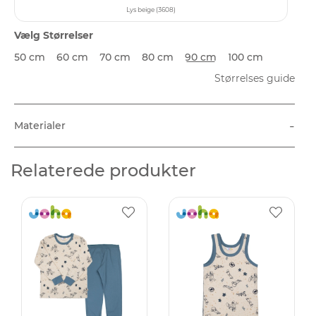
Lys beige (3608)
Vælg Størrelser
50 cm
60 cm
70 cm
80 cm
90 cm
100 cm
Størrelses guide
-
Materialer
Relaterede produkter