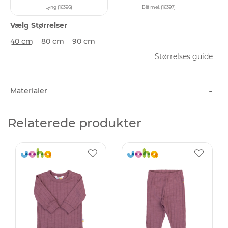
Lyng (16396)
Blå mel. (16397)
Vælg Størrelser
40 cm
80 cm
90 cm
Størrelses guide
-
Materialer
Relaterede produkter