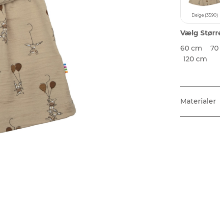
Beige (3590)
Vælg Størr
60 cm
70
120 cm
Materialer