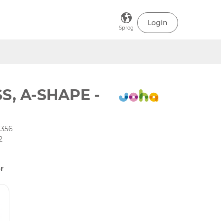
Login
Sprog
S, A-SHAPE -
-356
2
r