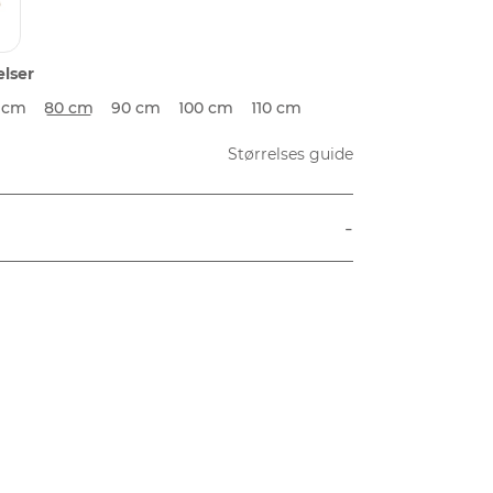
elser
 cm
80 cm
90 cm
100 cm
110 cm
Størrelses guide
-