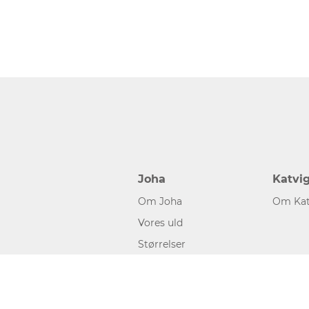
Joha
Katvi
Om Joha
Om Kat
Vores uld
Størrelser
©2026 www.joha.dk, made with
easycms
by
easyday