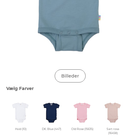
Billeder
Vælg Farver
Hvid (10)
DK. Blue (447)
Old Rose (15635)
Sart rosa
(16458)