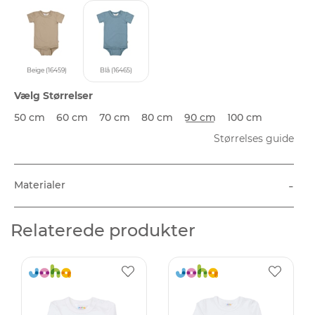
Beige (16459)
Blå (16465)
Vælg Størrelser
50 cm
60 cm
70 cm
80 cm
90 cm
100 cm
Størrelses guide
-
Materialer
Relaterede produkter