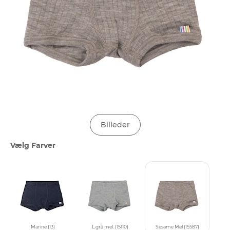
Billeder
Vælg Farver
Marine (13)
L.grå mel. (15110)
Sesame Mel (15587)