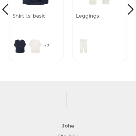
Shirt l.s. basic
Leggings
+ 3
Joha
Om Joha