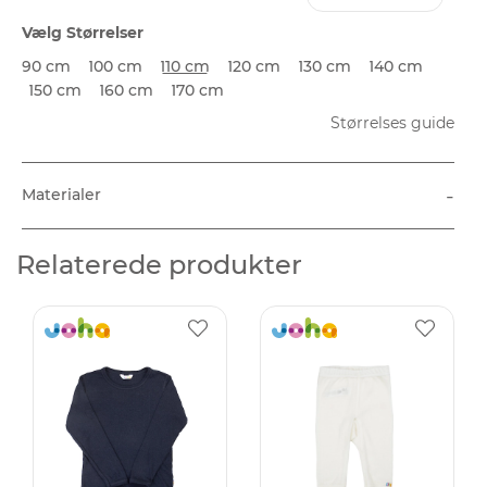
Vælg Størrelser
90 cm
100 cm
110 cm
120 cm
130 cm
140 cm
150 cm
160 cm
170 cm
Størrelses guide
-
Materialer
Relaterede produkter