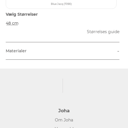
Blue Jacq (7090)
Vælg Størrelser
48 cm
Størrelses guide
-
Materialer
Joha
Om Joha