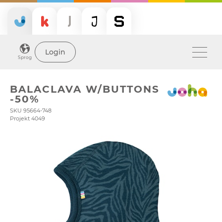
Login
Sprog
BALACLAVA W/BUTTONS
-50%
SKU 95664-748
Projekt 4049