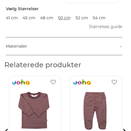
Vælg Størrelser
41 cm
45 cm
48 cm
50 cm
52 cm
54 cm
Størrelses guide
-
Materialer
Relaterede produkter