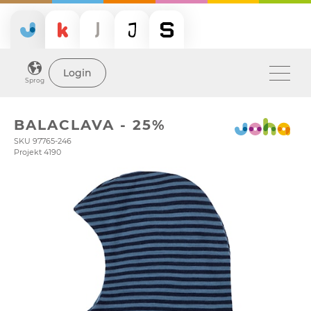
Login
Sprog
BALACLAVA - 25%
SKU 97765-246
Projekt 4190