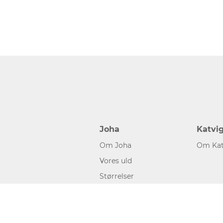
Joha
Katvi
Om Joha
Om Kat
Vores uld
Størrelser
©2026 www.joha.dk, made with
easycms
by
easyday