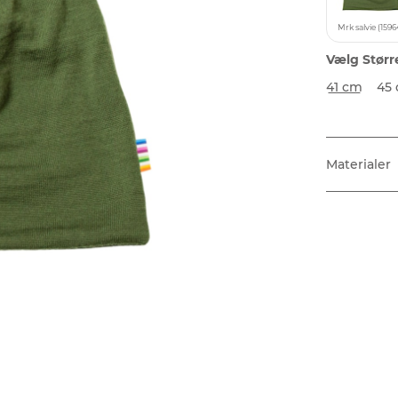
Mrk salvie (1596
Vælg Størr
41 cm
45
Materialer