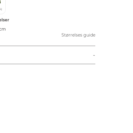
4)
elser
 cm
Størrelses guide
-