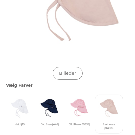
Billeder
Vælg Farver
Hvid (10)
DK. Blue (447)
Old Rose (15635)
Sart rosa
(16458)