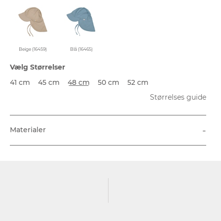
Beige (16459)
Blå (16465)
Vælg Størrelser
41 cm
45 cm
48 cm
50 cm
52 cm
Størrelses guide
-
Materialer