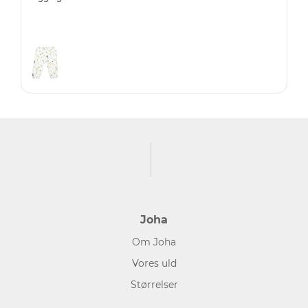
Joha
Om Joha
Vores uld
Størrelser