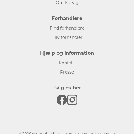
Om Katvig
Forhandlere
Find forhandlere
Bliv forhandler
Hjælp og information
Kontakt
Presse
Følg os her
©2026 www.joha.dk, made with
easycms
by
easyday