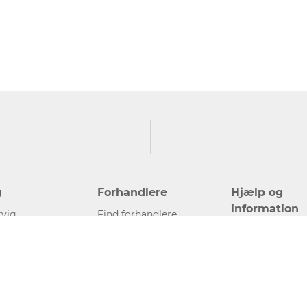
g
Forhandlere
Hjælp og
information
vig
Find forhandlere
Kontakt
Bliv forhandler
Presse