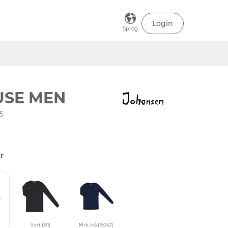
Login
Sprog
USE MEN
5
r
Sort (311)
Mrk. blå (15047)