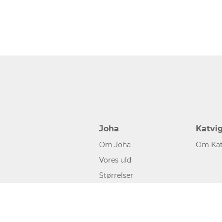
Joha
Katvi
Om Joha
Om Kat
Vores uld
Størrelser
©2026 www.joha.dk, made with
easycms
by
easyday