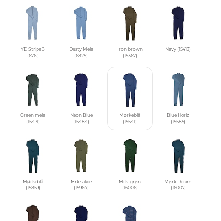
YD StripeB
Dusty Mela
Iron brown
Navy (15413)
(6761)
(6825)
(15367)
Green mela
Neon Blue
Mørkeblå
Blue Horiz
(15471)
(15484)
(15541)
(15585)
Mørkeblå
Mrk salvie
Mrk. grøn
Mørk Denim
(15859)
(15964)
(16006)
(16007)