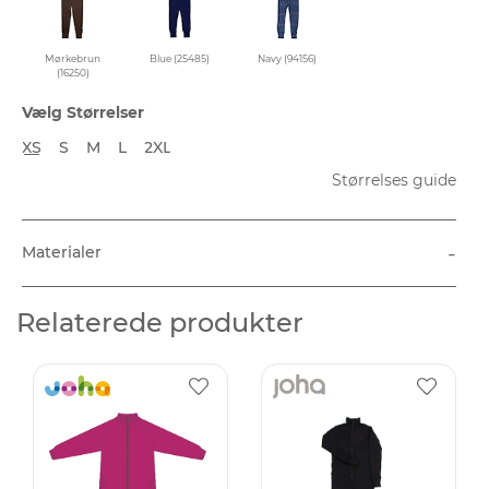
Mørkebrun
Blue (25485)
Navy (94156)
(16250)
Vælg Størrelser
XS
S
M
L
2XL
Størrelses guide
-
Materialer
Relaterede produkter