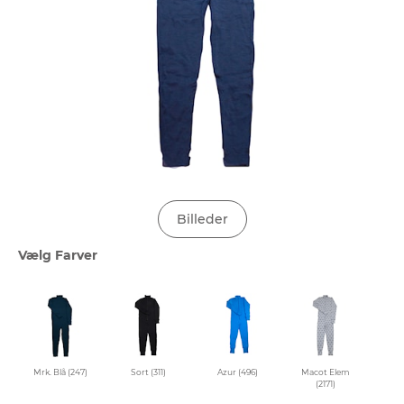
Billeder
Vælg Farver
Mrk. Blå (247)
Sort (311)
Azur (496)
Macot Elem
(2171)