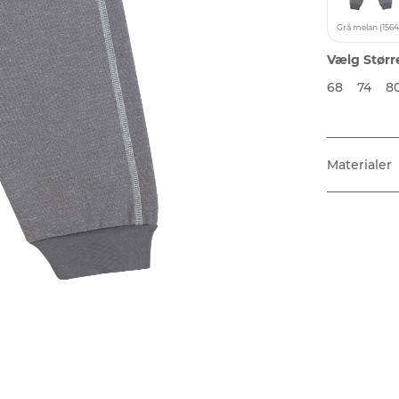
Grå melan (1564
Vælg Størr
68
74
8
Materialer