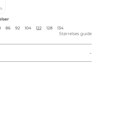
7)
elser
0
86
92
104
122
128
134
Størrelses guide
-