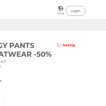
Login
Sprog
GY PANTS
ATWEAR -50%
-407
1
r