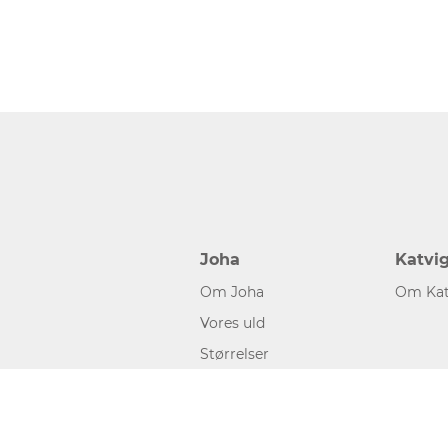
Joha
Katvi
Om Joha
Om Kat
Vores uld
Størrelser
©2026 www.joha.dk, made with
easycms
by
easyday