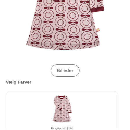
Billeder
Vælg Farver
RingAppleG (3161)