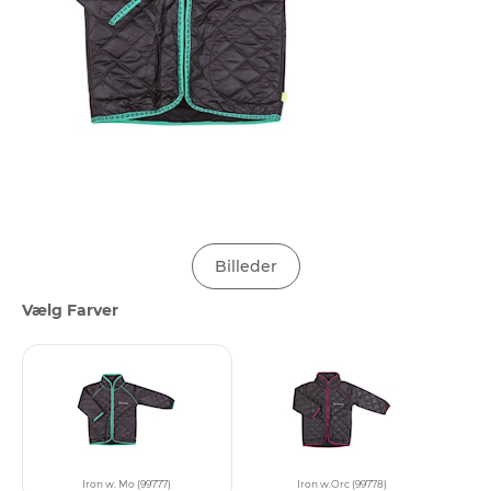
Billeder
Vælg Farver
Iron w. Mo (99777)
Iron w.Orc (99778)