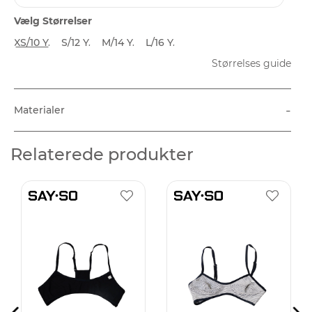
Vælg Størrelser
XS/10 Y.
S/12 Y.
M/14 Y.
L/16 Y.
Størrelses guide
-
Materialer
Relaterede produkter