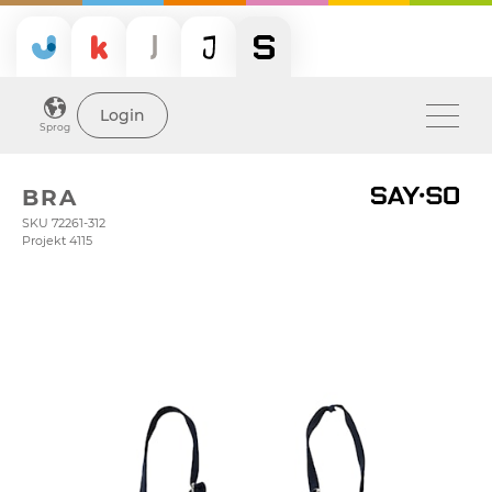
Login
Sprog
BRA
SKU 72261-312
Projekt 4115