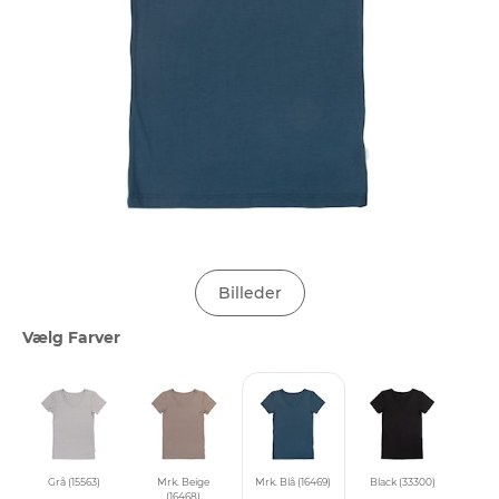
Billeder
Vælg Farver
Grå (15563)
Mrk. Beige
Mrk. Blå (16469)
Black (33300)
(16468)