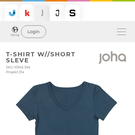
Login
Sprog
T-SHIRT W//SHORT
SLEVE
SKU 10342-345
Projekt 314