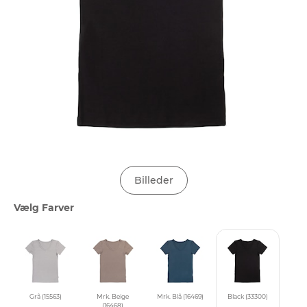
Billeder
Vælg Farver
Grå (15563)
Mrk. Beige
Mrk. Blå (16469)
Black (33300)
(16468)