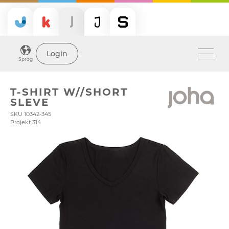
Login
Sprog
T-SHIRT W//SHORT
SLEVE
SKU 10342-345
Projekt 314