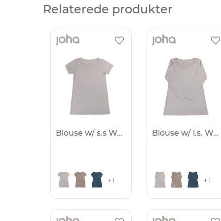
Relaterede produkter
Blouse w/ s.s Women
Blouse w/ l.s. Women
+ 1
+ 1