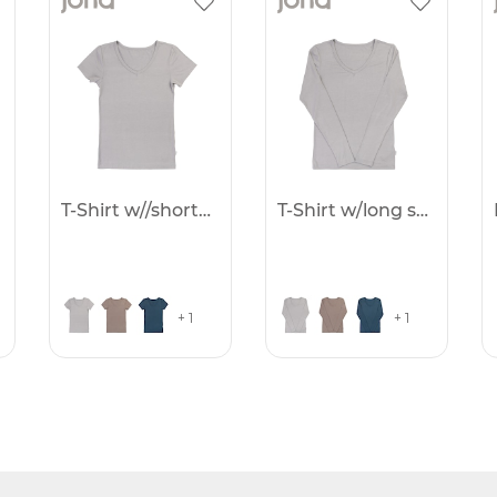
T-Shirt w//short sleve
T-Shirt w/long sleeves
+ 1
+ 1