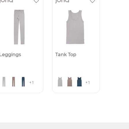
Leggings
Tank Top
+ 1
+ 1