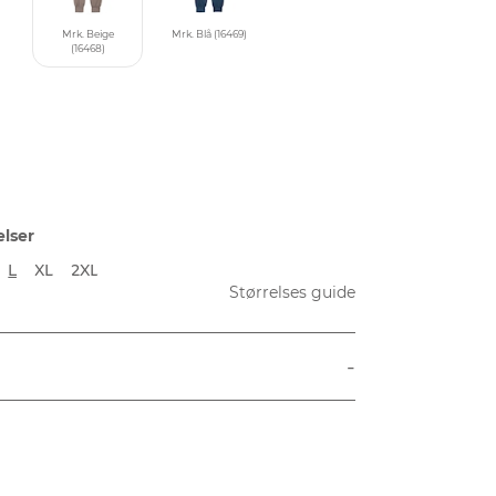
Mrk. Beige
Mrk. Blå (16469)
(16468)
elser
L
XL
2XL
Størrelses guide
-