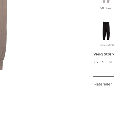
Grå (15563)
Black (33300)
Vælg Størr
XS
S
M
Materialer