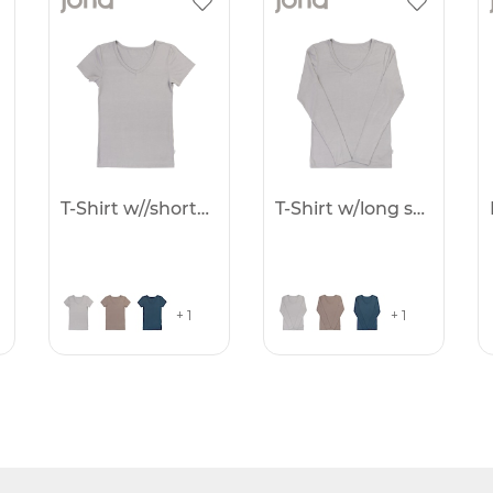
T-Shirt w//short sleve
T-Shirt w/long sleeves
+ 1
+ 1