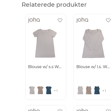
Relaterede produkter
Blouse w/ s.s Women
Blouse w/ l.s. Women
+ 1
+ 1