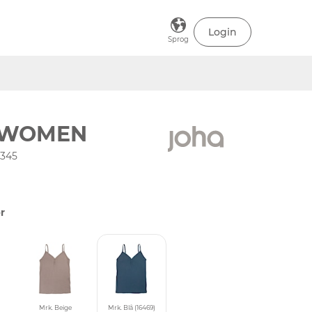
Login
Sprog
 WOMEN
-345
r
Mrk. Beige
Mrk. Blå (16469)