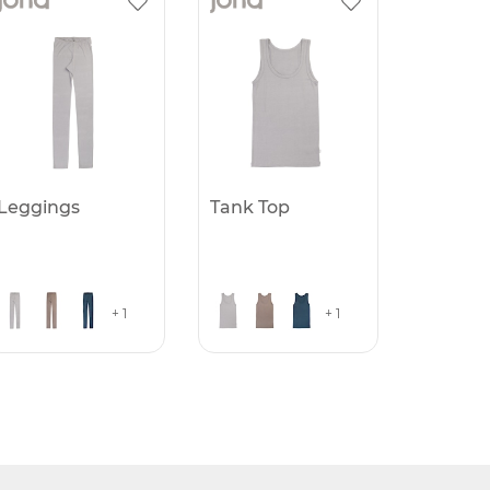
Leggings
Tank Top
+ 1
+ 1