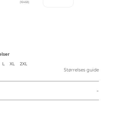
(16468)
elser
L
XL
2XL
Størrelses guide
-