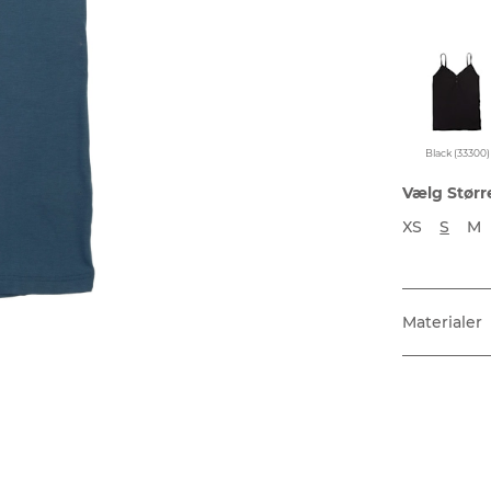
Black (33300)
Vælg Størr
XS
S
M
Materialer