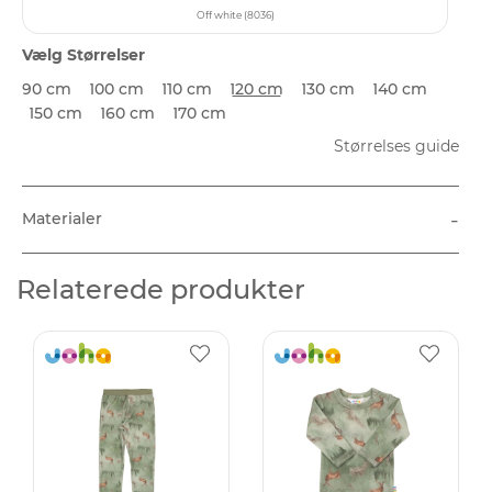
Off white (8036)
Vælg Størrelser
90 cm
100 cm
110 cm
120 cm
130 cm
140 cm
150 cm
160 cm
170 cm
Størrelses guide
-
Materialer
Relaterede produkter