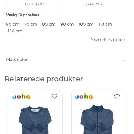
Lyserød (3585)
Lyseblå (3586)
Vælg Størrelser
60 cm
70 cm
80 cm
90 cm
100 cm
110 cm
120 cm
Størrelses guide
-
Materialer
Relaterede produkter