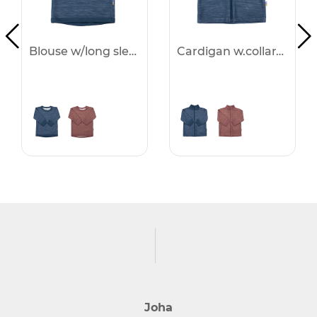
Blouse w/long sleeves - 25%
Cardigan w.collar&zip. - 25%
Joha