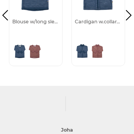
Blouse w/long sleeves - 25%
Cardigan w.collar&zip. - 25%
Joha