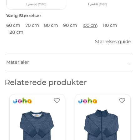
Lyserød (3585)
Lyseblå (3586)
Vælg Størrelser
60 cm
70 cm
80 cm
90 cm
100 cm
110 cm
120 cm
Størrelses guide
-
Materialer
Relaterede produkter