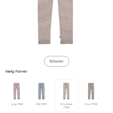
Billeder
Vælg Farver
Lyng (7166)
Blå (7167)
Mrk. beige
Brun (7169)
(7168)