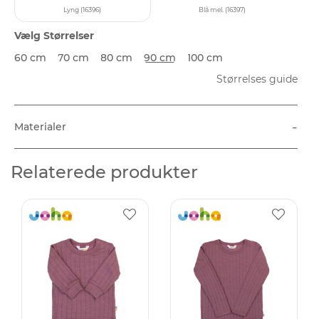
Lyng (16396)
Blå mel. (16397)
Vælg Størrelser
60 cm
70 cm
80 cm
90 cm
100 cm
Størrelses guide
-
Materialer
Relaterede produkter