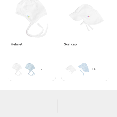
Helmet
Sun cap
+ 2
+ 6