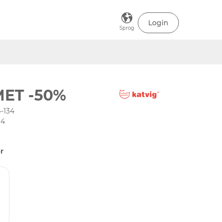
Login
Sprog
ET -50%
-134
94
r