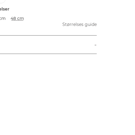
elser
 cm
48 cm
Størrelses guide
-