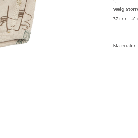
Vælg Størr
37 cm
41
Materialer