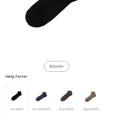
Billeder
Vælg Farver
Sort (60311)
Mrk. Blå (65003)
Brun (65004)
Beige (65005)