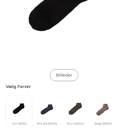
Billeder
Vælg Farver
Sort (60311)
Mrk. Blå (65003)
Brun (65004)
Beige (65005)