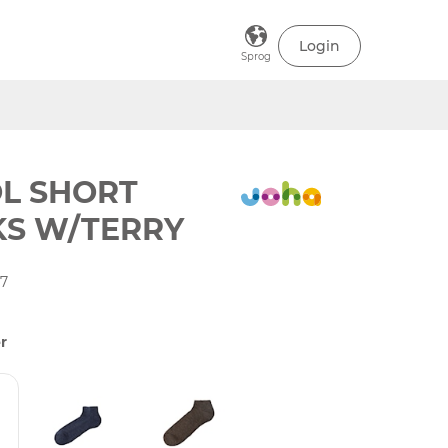
Login
Sprog
L SHORT
KS W/TERRY
37
r