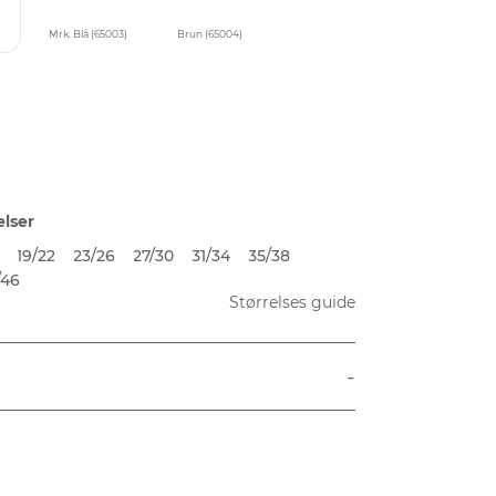
Mrk. Blå (65003)
Brun (65004)
elser
19/22
23/26
27/30
31/34
35/38
/46
Størrelses guide
-