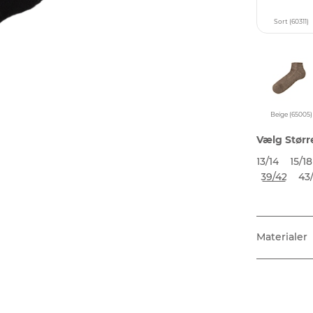
Sort (60311)
Beige (65005)
Vælg Størr
13/14
15/18
39/42
43
Materialer