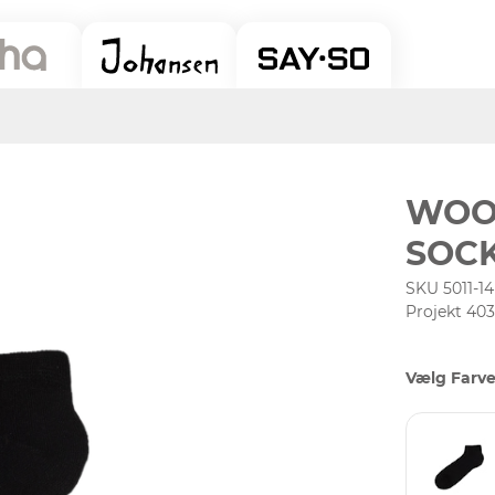
WOO
SOC
SKU 5011-14
Projekt 40
Vælg Farve